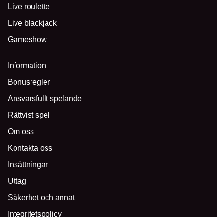
Live roulette
Live blackjack
Gameshow
Information
Bonusregler
Ansvarsfullt spelande
Rättvist spel
Om oss
Kontakta oss
Insättningar
Uttag
Säkerhet och annat
Integritetspolicy