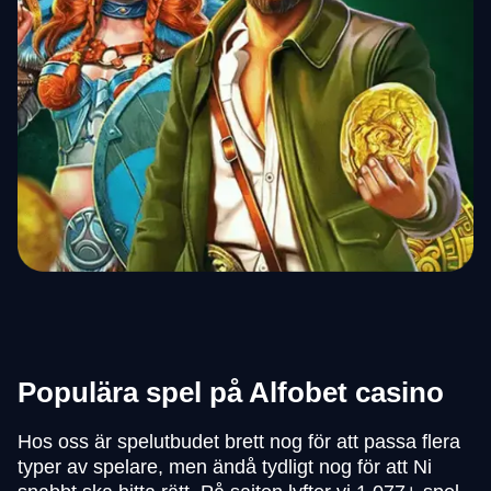
Populära spel på Alfobet casino
Hos oss är spelutbudet brett nog för att passa flera
typer av spelare, men ändå tydligt nog för att Ni