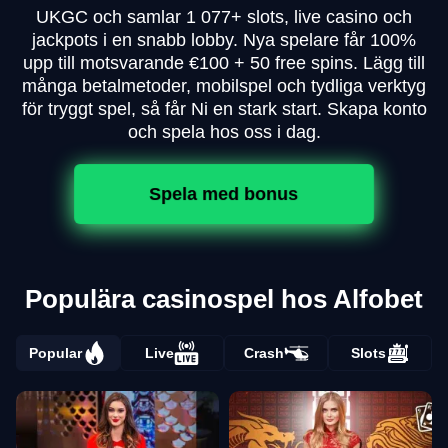
UKGC och samlar 1 077+ slots, live casino och
jackpots i en snabb lobby. Nya spelare får 100%
upp till motsvarande €100 + 50 free spins. Lägg till
många betalmetoder, mobilspel och tydliga verktyg
för tryggt spel, så får Ni en stark start. Skapa konto
och spela hos oss i dag.
Spela med bonus
Populära casinospel hos Alfobet
Popular
Live
Crash
Slots