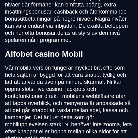
nivåer där förmåner kan omfatta poäng, extra
insättningsbonusar, cashback och återkommande
bonusutbetalningar på högre nivåer. Några nivåer
kan vara endast via inbjudan. De exakta beloppen
och hur ofta bonusar delas ut styrs av den nivå
spelaren når i programmet.
Alfobet casino Mobil
Vår mobila version fungerar mycket bra eftersom
hela sajten är byggd för att vara snabb, tydlig och
lätt att använda även på mindre skärmar. Ni kan
öppna slots, live casino, jackpots och
kontofunktioner direkt i mobilens webbläsare utan
att tappa överblick, och menyerna är anpassade så
att det går snabbt att växla mellan spel, kassa och
kampanjer. Det är just detta som gör
mobilupplevelsen stark: Ni behöver inte zooma, leta
efter knappar eller hoppa mellan olika sidor för att