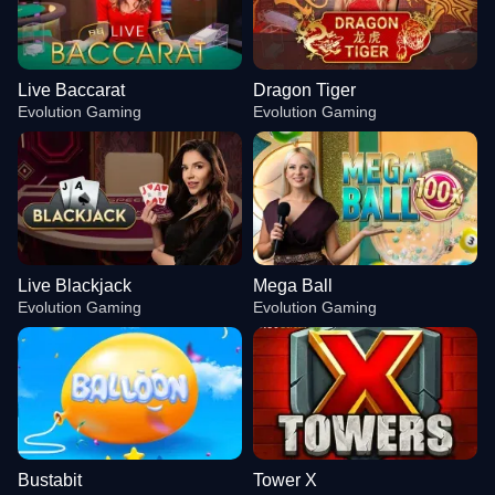
Live Baccarat
Dragon Tiger
Evolution Gaming
Evolution Gaming
Live Blackjack
Mega Ball
Evolution Gaming
Evolution Gaming
Bustabit
Tower X