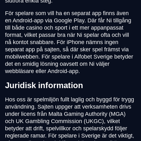
slutföra enkla steg.
För spelare som vill ha en separat app finns även
en Android-app via Google Play. Där får Ni tillgång
till både casino och sport i ett mer appanpassat
format, vilket passar bra när Ni spelar ofta och vill
nå kontot snabbare. För iPhone nämns ingen
separat app på sajten, så där sker spel främst via
mobilwebben. För spelare i Alfobet Sverige betyder
det en smidig lösning oavsett om Ni väljer
webbläsare eller Android-app.
Juridisk information
Hos oss är spelmiljön fullt laglig och byggd för trygg
användning. Sajten uppger att verksamheten drivs
under licens från Malta Gaming Authority (MGA)
och UK Gambling Commission (UKGC), vilket
betyder att drift, spelvillkor och spelarskydd följer
reglerade ramar. För spelare i Sverige är det viktigt,