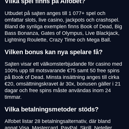
Vilka spel finns på Alfobet?
Utbudet på sajten anges till 1 077+ spel och
omfattar slots, live casino, jackpots och crashspel.
Bland de synliga exemplen finns Book of Dead, Big
Bass Bonanza, Gates of Olympus, Live Blackjack,
Lightning Roulette, Crazy Time och Mega Ball.
Vilken bonus kan nya spelare få?
Sajten visar ett välkomsterbjudande för casino med
100% upp till motsvarande €75 samt 50 free spins
på Book of Dead. Minsta insättning anges till cirka
€20, omsättningskravet är 30x, bonusen gäller i 21
dagar och free spins måste användas inom 24
timmar.
Vilka betalningsmetoder stöds?
Alfobet listar 28 betalningsalternativ, där bland
annat Visa, Mastercard, PayPal, Skrill, Neteller,