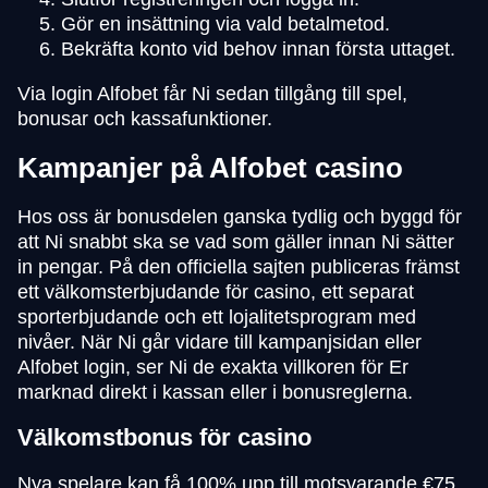
Gör en insättning via vald betalmetod.
Bekräfta konto vid behov innan första uttaget.
Via login Alfobet får Ni sedan tillgång till spel,
bonusar och kassafunktioner.
Kampanjer på Alfobet casino
Hos oss är bonusdelen ganska tydlig och byggd för
att Ni snabbt ska se vad som gäller innan Ni sätter
in pengar. På den officiella sajten publiceras främst
ett välkomsterbjudande för casino, ett separat
sporterbjudande och ett lojalitetsprogram med
nivåer. När Ni går vidare till kampanjsidan eller
Alfobet login, ser Ni de exakta villkoren för Er
marknad direkt i kassan eller i bonusreglerna.
Välkomstbonus för casino
Nya spelare kan få 100% upp till motsvarande €75