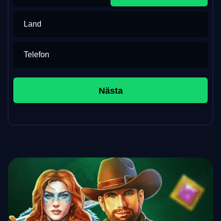
Land
Telefon
Nästa