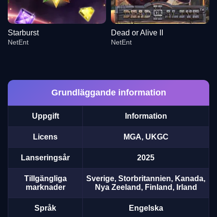
Starburst
Dead or Alive II
NetEnt
NetEnt
Grundläggande information
Uppgift
Information
Live Baccarat
Bustabit
Big Bass Bonanza
Dragon Tiger
Tower X
Book of Dead
Evolution Gaming
Independent
Pragmatic Play
Evolution Gaming
Smart Soft
Play’n GO
Licens
MGA, UKGC
Lanseringsår
2025
Tillgängliga
Sverige, Storbritannien, Kanada,
marknader
Nya Zeeland, Finland, Irland
Live Blackjack
Big Bass Crash
Starburst
Mega Ball
Crash
Dead or Alive II
Språk
Engelska
Evolution Gaming
Pragmatic Play
NetEnt
Evolution Gaming
Roobet
NetEnt