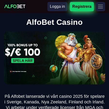
Logga in
Registrera
AlfoBet Casino
På Alfobet lanserade vi vårt casino 2025 för spelare
i Sverige, Kanada, Nya Zeeland, Finland och Irland.
Vi arbetar under verifierade licenser från MGA och